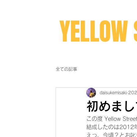
YELLOW 
全ての記事
daisukemisaki
20
初めまし
この度 Yellow S
結成したのは201
えっ、今頃？とお叱