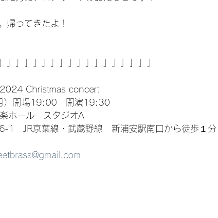
。帰ってきたよ！
」」」」」」」」」」」」」」」」」」
s 2024 Christmas concert
）開場19:00　開演19:30
音楽ホール　スタジオA　
6-1　JR京葉線・武蔵野線　新浦安駅南口から徒歩１分
tbrass@gmail.com