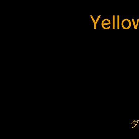
Yello
ダ