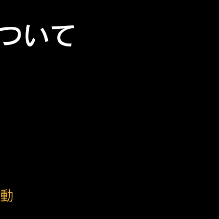
ついて
動